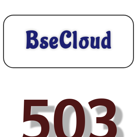
BseCloud
503